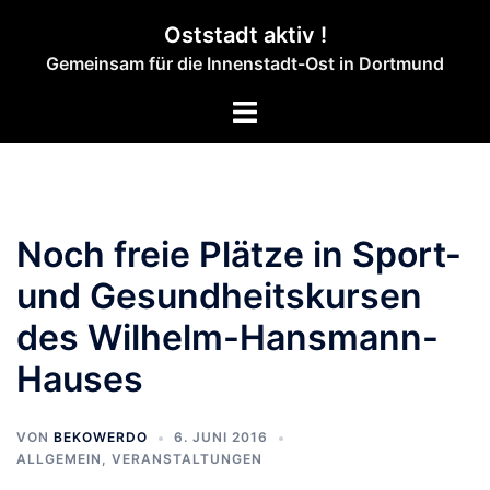
Zum
Oststadt aktiv !
Inhalt
Gemeinsam für die Innenstadt-Ost in Dortmund
springen
Menü
umschalten
Noch freie Plätze in Sport-
und Gesundheitskursen
des Wilhelm-Hansmann-
Hauses
VON
BEKOWERDO
6. JUNI 2016
ALLGEMEIN
,
VERANSTALTUNGEN