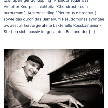
(z.B. Sparriger Schüppling `Pholiota squarrosa`,
Violetter Knorpelschichtpilz `Chondrostereum
purpureum`, Austernseitling `Pleurotus ostreatus`)
sowie das durch das Bakterium Pseudomonas syringae
pv. aesculi hervorgerufene bakterielle Rosskastanien-
Sterben sich massiv im gesamten Bestand der […]