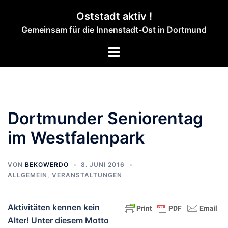
Zum
Oststadt aktiv !
Inhalt
Gemeinsam für die Innenstadt-Ost in Dortmund
springen
Menü
umschalten
Dortmunder Seniorentag
im Westfalenpark
VON
BEKOWERDO
8. JUNI 2016
ALLGEMEIN
,
VERANSTALTUNGEN
Aktivitäten kennen kein
Alter! Unter diesem Motto