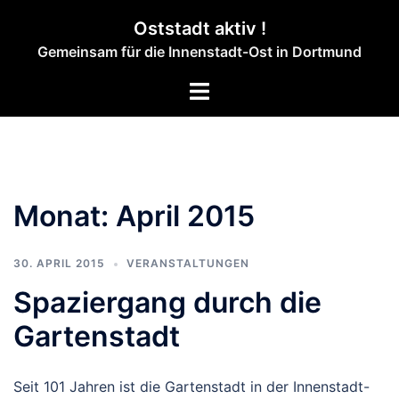
Zum
Oststadt aktiv !
Inhalt
Gemeinsam für die Innenstadt-Ost in Dortmund
springen
Menü
umschalten
Monat:
April 2015
30. APRIL 2015
VERANSTALTUNGEN
Spaziergang durch die
Gartenstadt
Seit 101 Jahren ist die Gartenstadt in der Innenstadt-