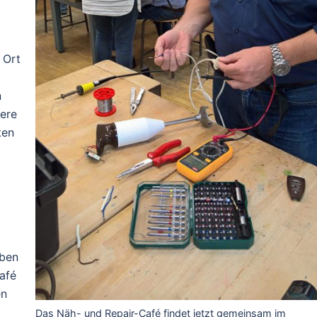
 Ort
n
ere
ten
aben
afé
en
Das Näh- und Repair-Café findet jetzt gemeinsam im