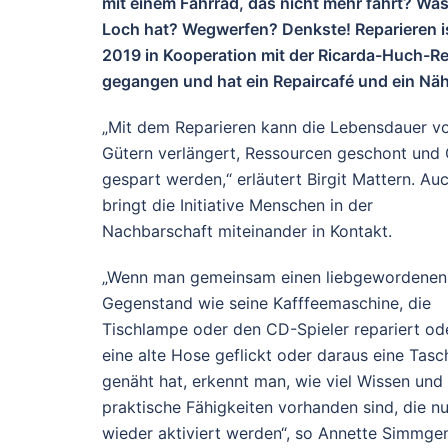
mit einem Fahrrad, das nicht mehr fährt? Was
Loch hat? Wegwerfen? Denkste! Reparieren ist
2019 in Kooperation mit der Ricarda-Huch-R
gegangen und hat ein Repaircafé und ein Näh
„Mit dem Reparieren kann die Lebensdauer v
Gütern verlängert, Ressourcen geschont und 
gespart werden,“ erläutert Birgit Mattern. Au
bringt die Initiative Menschen in der
Nachbarschaft miteinander in Kontakt.
„Wenn man gemeinsam einen liebgewordenen
Gegenstand wie seine Kafffeemaschine, die
Tischlampe oder den CD-Spieler repariert od
eine alte Hose geflickt oder daraus eine Tasc
genäht hat, erkennt man, wie viel Wissen und
praktische Fähigkeiten vorhanden sind, die n
wieder aktiviert werden“, so Annette Simmge