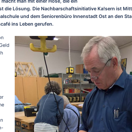
 macht man mit einer Hose, die ein
 die Lösung. Die Nachbarschaftsinitiative Ka!sern ist Mit
ealschule und dem Seniorenbüro Innenstadt Ost an den Sta
café ins Leben gerufen.
on
Geld
ch
er
he
un
n-