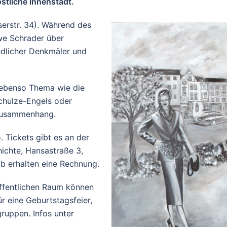
stliche Innenstadt.
serstr. 34). Während des
we Schrader über
edlicher Denkmäler und
d ebenso Thema wie die
chulze-Engels oder
 Zusammenhang.
 Tickets gibt es an der
ichte, Hansastraße 3,
b erhalten eine Rechnung.
ffentlichen Raum können
r eine Geburtstagsfeier,
ruppen. Infos unter