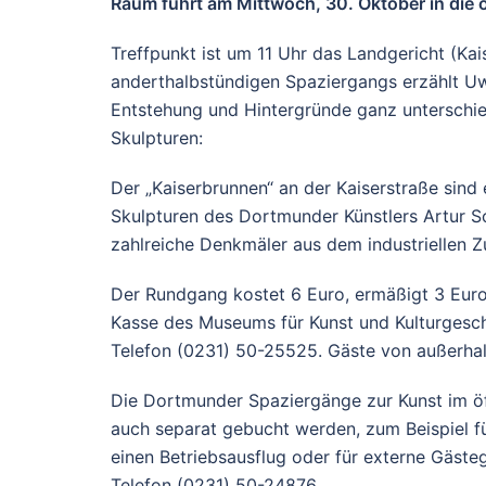
Raum führt am Mittwoch, 30. Oktober in die ö
Treffpunkt ist um 11 Uhr das Landgericht (Kai
anderthalbstündigen Spaziergangs erzählt U
Entstehung und Hintergründe ganz unterschi
Skulpturen:
Der „Kaiserbrunnen“ an der Kaiserstraße sin
Skulpturen des Dortmunder Künstlers Artur S
zahlreiche Denkmäler aus dem industriellen
Der Rundgang kostet 6 Euro, ermäßigt 3 Euro.
Kasse des Museums für Kunst und Kulturgesch
Telefon (0231) 50-25525. Gäste von außerhal
Die Dortmunder Spaziergänge zur Kunst im ö
auch separat gebucht werden, zum Beispiel fü
einen Betriebsausflug oder für externe Gästeg
Telefon (0231) 50-24876.