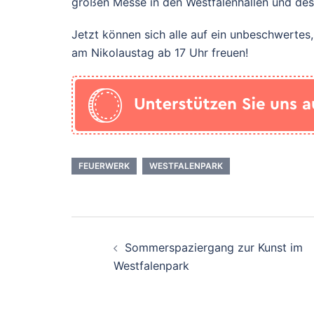
großen Messe in den Westfalenhallen und de
Jetzt können sich alle auf ein unbeschwertes,
am Nikolaustag ab 17 Uhr freuen!
FEUERWERK
WESTFALENPARK
Beitrags-
Sommerspaziergang zur Kunst im
Navigation
Westfalenpark