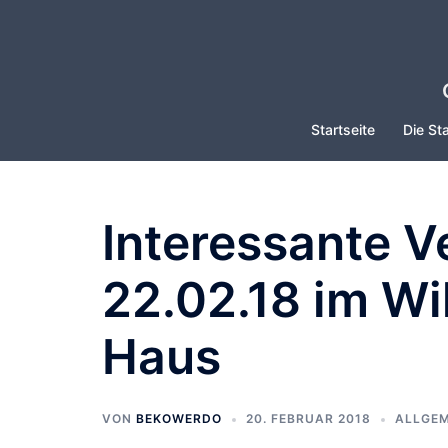
Zum
Inhalt
springen
Startseite
Die Sta
Interessante 
22.02.18 im W
Haus
VON
BEKOWERDO
20. FEBRUAR 2018
ALLGEM