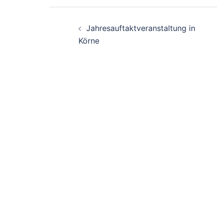
Beitrags-
Jahresauftaktveranstaltung in
Navigation
Körne