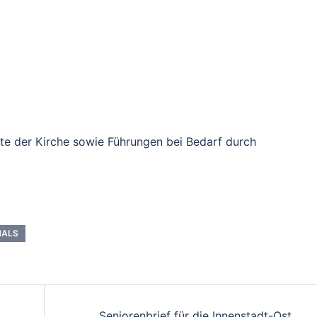
hte der Kirche sowie Führungen bei Bedarf durch
MALS
Seniorenbrief für die Innenstadt-Ost