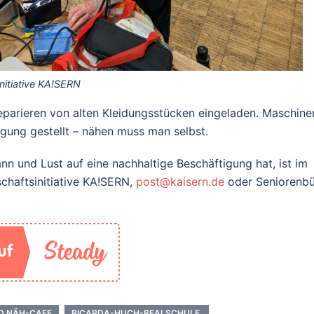
nitiative KA!SERN
arieren von alten Kleidungsstücken eingeladen. Maschine
ung gestellt – nähen muss man selbst.
nn und Lust auf eine nachhaltige Beschäftigung hat, ist im
chaftsinitiative KA!SERN,
post@kaisern.de
oder Seniorenb
ND NÄH-CAFE
RICARDA-HUCH-REALSCHULE.