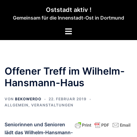
Zum
Oststadt aktiv !
Inhalt
Gemeinsam für die Innenstadt-Ost in Dortmund
springen
Menü
umschalten
Offener Treff im Wilhelm-
Hansmann-Haus
VON
BEKOWERDO
22. FEBRUAR 2019
ALLGEMEIN
,
VERANSTALTUNGEN
Seniorinnen und Senioren
lädt das Wilhelm-Hansmann-