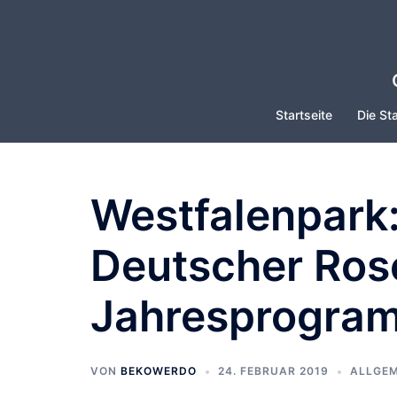
Zum
Inhalt
springen
Startseite
Die Sta
Westfalenpark:
Deutscher Ros
Jahresprogra
VON
BEKOWERDO
24. FEBRUAR 2019
ALLGEM