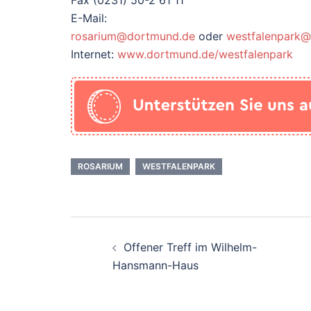
Fax (0231) 50-2 61 11
E-Mail:
rosarium@dortmund.de
oder
westfalenpark
Internet:
www.dortmund.de/westfalenpark
ROSARIUM
WESTFALENPARK
Beitrags-
Offener Treff im Wilhelm-
Navigation
Hansmann-Haus