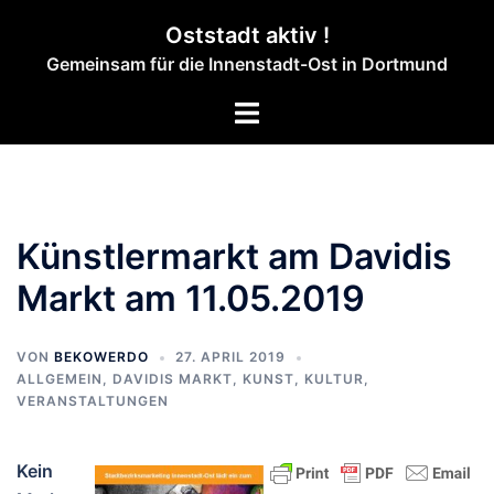
Zum
Oststadt aktiv !
Inhalt
Gemeinsam für die Innenstadt-Ost in Dortmund
springen
Menü
umschalten
Künstlermarkt am Davidis
Markt am 11.05.2019
VON
BEKOWERDO
27. APRIL 2019
ALLGEMEIN
,
DAVIDIS MARKT
,
KUNST, KULTUR
,
VERANSTALTUNGEN
Kein