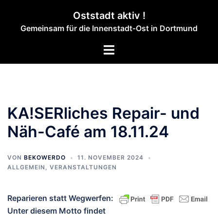
Zum
Oststadt aktiv !
Inhalt
Gemeinsam für die Innenstadt-Ost in Dortmund
springen
Menü
umschalten
KA!SERliches Repair- und
Näh-Café am 18.11.24
VON
BEKOWERDO
11. NOVEMBER 2024
ALLGEMEIN
,
VERANSTALTUNGEN
Reparieren statt Wegwerfen:
Unter diesem Motto findet