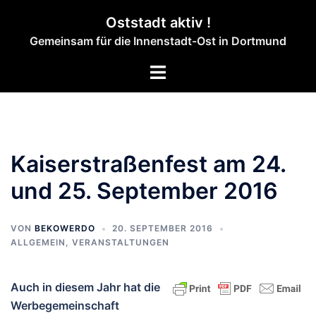
Zum
Oststadt aktiv !
Inhalt
Gemeinsam für die Innenstadt-Ost in Dortmund
springen
Menü
umschalten
Kaiserstraßenfest am 24.
und 25. September 2016
VON
BEKOWERDO
20. SEPTEMBER 2016
ALLGEMEIN
,
VERANSTALTUNGEN
Auch in diesem Jahr hat die
Werbegemeinschaft