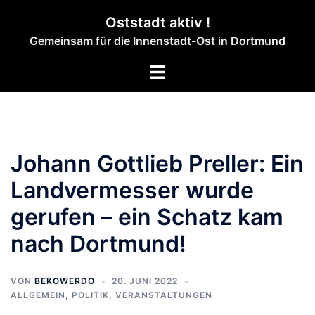
Zum
Oststadt aktiv !
Inhalt
Gemeinsam für die Innenstadt-Ost in Dortmund
springen
Menü
umschalten
Johann Gottlieb Preller: Ein
Landvermesser wurde
gerufen – ein Schatz kam
nach Dortmund!
VON
BEKOWERDO
20. JUNI 2022
ALLGEMEIN
,
POLITIK
,
VERANSTALTUNGEN