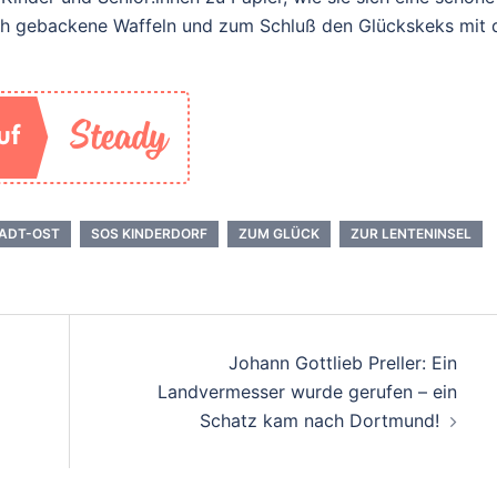
isch gebackene Waffeln und zum Schluß den Glückskeks mit 
TADT-OST
SOS KINDERDORF
ZUM GLÜCK
ZUR LENTENINSEL
Johann Gottlieb Preller: Ein
Landvermesser wurde gerufen – ein
Schatz kam nach Dortmund!