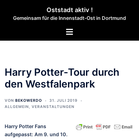
Zum
Oststadt aktiv !
Inhalt
Gemeinsam für die Innenstadt-Ost in Dortmund
springen
Menü
umschalten
Harry Potter-Tour durch
den Westfalenpark
VON
BEKOWERDO
31. JULI 2019
ALLGEMEIN
,
VERANSTALTUNGEN
Harry Potter Fans
aufgepasst: Am 9. und 10.