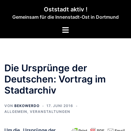
Zum
Oststadt aktiv !
Inhalt
Gemeinsam für die Innenstadt-Ost in Dortmund
springen
Menü
umschalten
Die Ursprünge der
Deutschen: Vortrag im
Stadtarchiv
VON
BEKOWERDO
17. JUNI 2016
ALLGEMEIN
,
VERANSTALTUNGEN
Um die „Ursprünge der