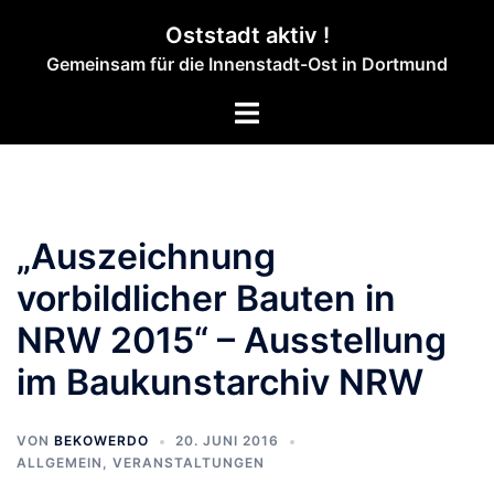
Zum
Oststadt aktiv !
Inhalt
Gemeinsam für die Innenstadt-Ost in Dortmund
springen
Menü
umschalten
„Auszeichnung
vorbildlicher Bauten in
NRW 2015“ – Ausstellung
im Baukunstarchiv NRW
VON
BEKOWERDO
20. JUNI 2016
ALLGEMEIN
,
VERANSTALTUNGEN