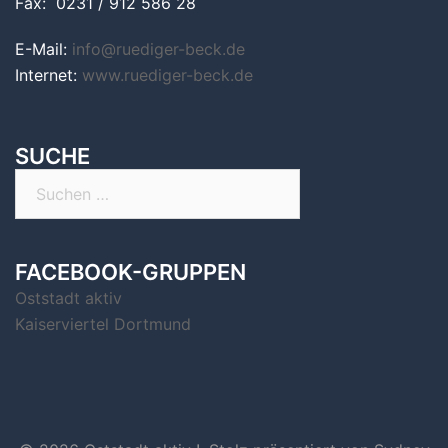
Fax: 0231 / 912 586 28
E-Mail:
info@ruediger-beck.de
Internet:
www.ruediger-beck.de
SUCHE
Suchen
nach:
FACEBOOK-GRUPPEN
Oststadt aktiv
Kaiserviertel Dortmund