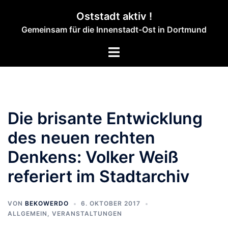
Zum
Oststadt aktiv !
Inhalt
Gemeinsam für die Innenstadt-Ost in Dortmund
springen
Menü
umschalten
Die brisante Entwicklung
des neuen rechten
Denkens: Volker Weiß
referiert im Stadtarchiv
VON
BEKOWERDO
6. OKTOBER 2017
ALLGEMEIN
,
VERANSTALTUNGEN