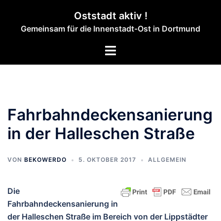
Zum
Oststadt aktiv !
Inhalt
Gemeinsam für die Innenstadt-Ost in Dortmund
springen
Menü
umschalten
Fahrbahndeckensanierung
in der Halleschen Straße
VON
BEKOWERDO
5. OKTOBER 2017
ALLGEMEIN
Die
Fahrbahndeckensanierung in
der Halleschen Straße im Bereich von der Lippstädter