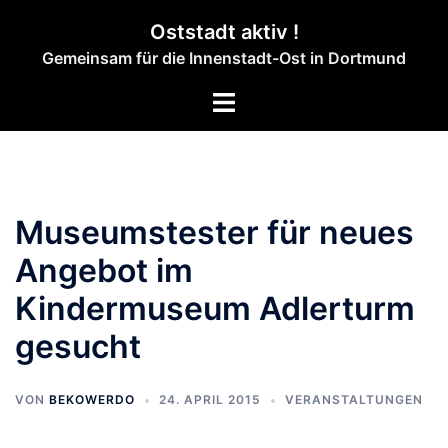
Zum
Oststadt aktiv !
Inhalt
Gemeinsam für die Innenstadt-Ost in Dortmund
springen
Menü
umschalten
Museumstester für neues
Angebot im
Kindermuseum Adlerturm
gesucht
VON
BEKOWERDO
24. APRIL 2015
VERANSTALTUNGEN