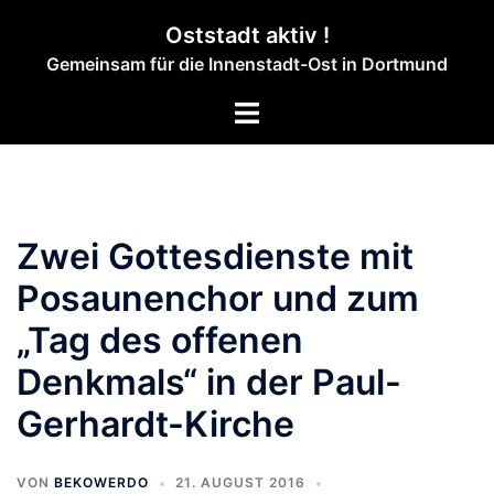
Zum
Oststadt aktiv !
Inhalt
Gemeinsam für die Innenstadt-Ost in Dortmund
springen
Menü
umschalten
Zwei Gottesdienste mit
Posaunenchor und zum
„Tag des offenen
Denkmals“ in der Paul-
Gerhardt-Kirche
VON
BEKOWERDO
21. AUGUST 2016