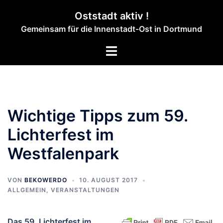
Zum
Oststadt aktiv !
Inhalt
Gemeinsam für die Innenstadt-Ost in Dortmund
springen
Menü
umschalten
Wichtige Tipps zum 59.
Lichterfest im
Westfalenpark
VON
BEKOWERDO
10. AUGUST 2017
ALLGEMEIN
,
VERANSTALTUNGEN
Das 59. Lichterfest im