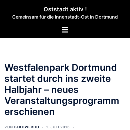
Zum
Oststadt aktiv !
Inhalt
Gemeinsam für die Innenstadt-Ost in Dortmund
springen
Menü
umschalten
Westfalenpark Dortmund
startet durch ins zweite
Halbjahr – neues
Veranstaltungsprogramm
erschienen
VON
BEKOWERDO
1. JULI 2016