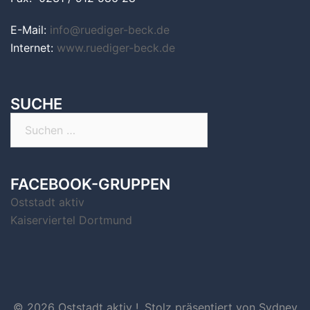
E-Mail:
info@ruediger-beck.de
Internet:
www.ruediger-beck.de
SUCHE
Suchen
nach:
FACEBOOK-GRUPPEN
Oststadt aktiv
Kaiserviertel Dortmund
© 2026 Oststadt aktiv !. Stolz präsentiert von
Sydney