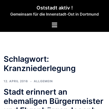
Zum
Oststadt aktiv !
Inhalt
Gemeinsam für die Innenstadt-Ost in Dortmund
springen
Menü
umschalten
Schlagwort:
Kranzniederlegung
12. APRIL 2016
ALLGEMEIN
Stadt erinnert an
ehemaligen Bürgermeister