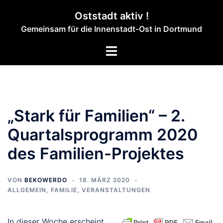
Zum
Oststadt aktiv !
Inhalt
Gemeinsam für die Innenstadt-Ost in Dortmund
springen
Menü
umschalten
„Stark für Familien“ – 2.
Quartalsprogramm 2020
des Familien-Projektes
VON
BEKOWERDO
18. MÄRZ 2020
ALLGEMEIN
,
FAMILIE
,
VERANSTALTUNGEN
In dieser Woche erscheint