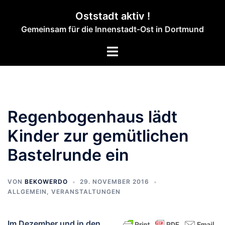
Zum
Oststadt aktiv !
Inhalt
Gemeinsam für die Innenstadt-Ost in Dortmund
springen
Menü
umschalten
Regenbogenhaus lädt
Kinder zur gemütlichen
Bastelrunde ein
VON
BEKOWERDO
29. NOVEMBER 2016
ALLGEMEIN
,
VERANSTALTUNGEN
Im Dezember und in den