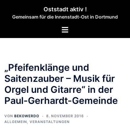
Zum
Oststadt aktiv !
Inhalt
Gemeinsam für die Innenstadt-Ost in Dortmund
springen
Menü
umschalten
„Pfeifenklänge und
Saitenzauber – Musik für
Orgel und Gitarre“ in der
Paul-Gerhardt-Gemeinde
VON
BEKOWERDO
8. NOVEMBER 2016
ALLGEMEIN
,
VERANSTALTUNGEN