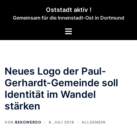
Zum
Oststadt aktiv !
Inhalt
Gemeinsam für die Innenstadt-Ost in Dortmund
springen
Menü
umschalten
Neues Logo der Paul-
Gerhardt-Gemeinde soll
Identität im Wandel
stärken
VON
BEKOWERDO
8. JULI 2018
ALLGEMEIN