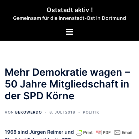
Zum
Oststadt aktiv !
Inhalt
Gemeinsam für die Innenstadt-Ost in Dortmund
springen
Menü
umschalten
Mehr Demokratie wagen –
50 Jahre Mitgliedschaft in
der SPD Körne
VON
BEKOWERDO
8. JULI 2018
POLITIK
1968 sind Jürgen Reimer und