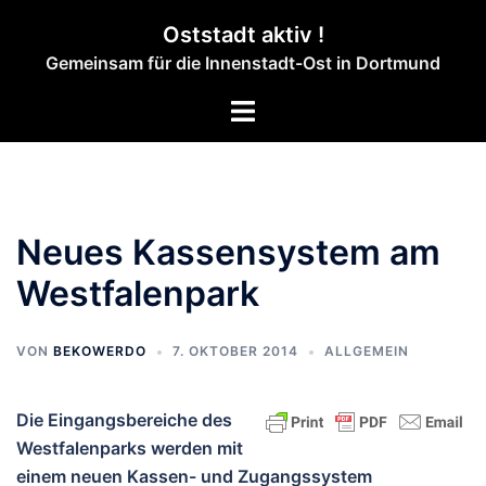
Zum
Oststadt aktiv !
Inhalt
Gemeinsam für die Innenstadt-Ost in Dortmund
springen
Menü
umschalten
Neues Kassensystem am
Westfalenpark
VON
BEKOWERDO
7. OKTOBER 2014
ALLGEMEIN
Die Eingangsbereiche des
Westfalenparks werden mit
einem neuen Kassen- und Zugangssystem