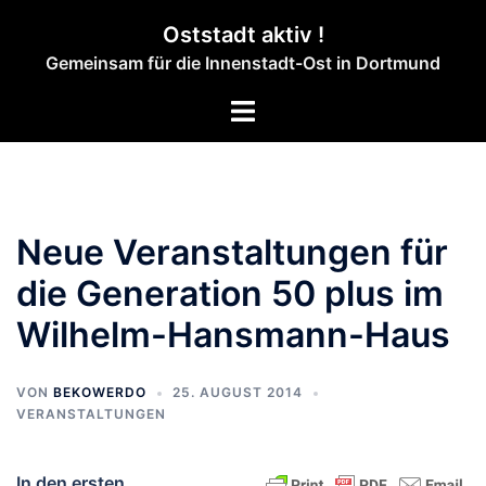
Zum
Oststadt aktiv !
Inhalt
Gemeinsam für die Innenstadt-Ost in Dortmund
springen
Menü
umschalten
Neue Veranstaltungen für
die Generation 50 plus im
Wilhelm-Hansmann-Haus
VON
BEKOWERDO
25. AUGUST 2014
VERANSTALTUNGEN
In den ersten