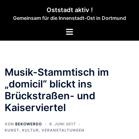
Zum
Oststadt aktiv !
Inhalt
Gemeinsam für die Innenstadt-Ost in Dortmund
springen
Menü
umschalten
Musik-Stammtisch im
„domicil“ blickt ins
Brückstraßen- und
Kaiserviertel
VON
BEKOWERDO
6. JUNI 2017
KUNST, KULTUR
,
VERANSTALTUNGEN