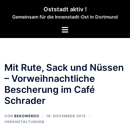
Zum
Oststadt aktiv !
Inhalt
Gemeinsam für die Innenstadt-Ost in Dortmund
springen
Menü
umschalten
Mit Rute, Sack und Nüssen
– Vorweihnachtliche
Bescherung im Café
Schrader
VON
BEKOWERDO
18. NOVEMBER 2015
VERANSTALTUNGEN