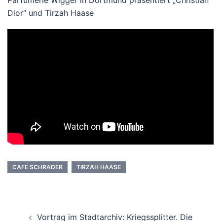
Parfümerie Wigger in Dortmund präsentiert „Christian
Dior“ und Tirzah Haase
CAFE SCHRADER
TIRZAH HAASE
Beitrags-
Vortrag im Stadtarchiv: Kriegssplitter. Die