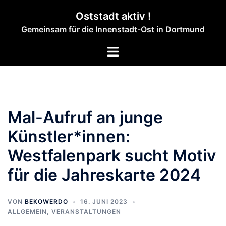
Zum
Oststadt aktiv !
Inhalt
Gemeinsam für die Innenstadt-Ost in Dortmund
springen
Menü
umschalten
Mal-Aufruf an junge
Künstler*innen:
Westfalenpark sucht Motiv
für die Jahreskarte 2024
VON
BEKOWERDO
16. JUNI 2023
ALLGEMEIN
,
VERANSTALTUNGEN