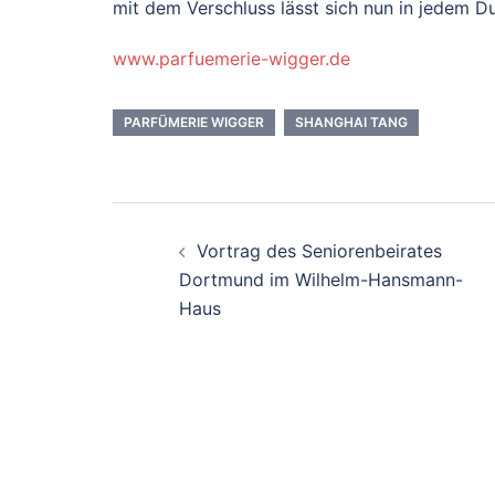
mit dem Verschluss lässt sich nun in jedem D
www.parfuemerie-wigger.de
PARFÜMERIE WIGGER
SHANGHAI TANG
Beitrags-
Vortrag des Seniorenbeirates
Navigation
Dortmund im Wilhelm-Hansmann-
Haus