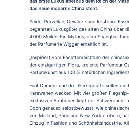
das erste Luxuslabel aus dem Reich der Mitt
das neue moderne China steht.
Seide, Porzellan, Gewürze und kostbare Essen
begehrten Luxusgüter des alten China über d
4.000 Meilen. Ein Mythos, dem Shanghai Tang mi
der Parfümerie Wigger erhältlich ist.
„Inspiriert vom Facettenreichtum der chinesi
der einzigartigen Flora, kreierte Parfümeur 
Parfumkunst aus 100 % natürlichen Ingredienzie
Fünf Damen- und drei Herrendüfte sollen die 
Karawanen wecken. Mit vier großen Flagship-
exklusiven Boutiquen liegt der Schwerpunkt 
Doch genauso selbstbewusst, wie chinesisch
von Mailand, Paris und New York erobern, halt
Einzug in Fashion und Schönheitsindustrie. Al