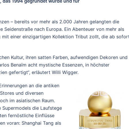
e, das 1994 gegründet wurde und für
zen – bereits vor mehr als 2.000 Jahren gelangten die
ie Seidenstraße nach Europa. Ein Abenteuer von mehr als
t einer einzigartigen Kollektion Tribut zollt, die ab sofort
schen Kultur, ihren satten Farben, aufwendigen Dekoren und
Carlos Benaïm acht mystische Essenzen, in höchster
n gefertigt“, erläutert Willi Wigger.
Erinnerungen an die antiken
Stores und diversen
noch im asiatischen Raum.
e Supermodels die Laufstege
en fernöstliche Einflüsse
len voran: Shanghai Tang als