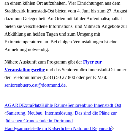
an einem kühlen Ort aufzuhalten. Vier Einrichtungen aus dem
Stadtbezirk Innenstadt-Ost bieten vom 4. Juni bis zum 27. August
dazu nun Gelegenheit. An Orten mit kühler Aufenthaltsqualität
bieten sie verschiedene Informations- und Mitmach-Angebote zur
Abkühlung an heißen Tagen und zum Umgang mit
Extremtemperaturen an. Bei einigen Veranstaltungen ist eine
Anmeldung notwendig.
Nähere Auskunft zum Programm gibt der
Flyer zur
Veranstaltungsreihe
und das Seniorenbüro Innenstadt-Ost unter
der Telefonnummer (0231) 50 27 800 oder per E-Mail:
seniorenbuero.ost@dortmund.de
.
AGARD
ExtraPlatz
Kühle Räume
Seniorenbüro Innenstadt-Ost
Beitrags-
Sanierung, Neubau, Interimslösung: Das sind die Pläne zur
Navigation
jüdischen Grundschule in Dortmund
Handysammelstelle im Ka!serlichen Näh- und Repaircafé