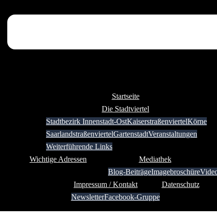
Startseite
Die Stadtviertel
Stadtbezirk Innenstadt-Ost
Kaiserstraßenviertel
Körne
Saarlandstraßenviertel
Gartenstadt
Veranstaltungen
Weiterführende Links
Wichtige Adressen
Mediathek
Blog-Beiträge
Imagebroschüre
Vide
Impressum / Kontakt
Datenschutz
Newsletter
Facebook-Gruppe