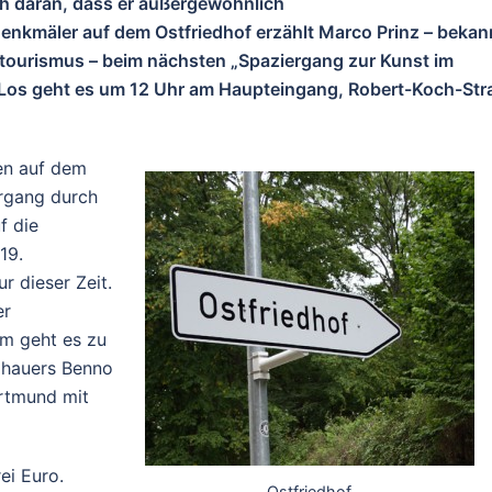
ch daran, dass er außergewöhnlich
Denkmäler auf dem Ostfriedhof erzählt Marco Prinz – bekan
urismus – beim nächsten „Spaziergang zur Kunst im
. Los geht es um 12 Uhr am Haupteingang, Robert-Koch-Str
en auf dem
ergang durch
f die
19.
r dieser Zeit.
er
em geht es zu
dhauers Benno
ortmund mit
ei Euro.
Ostfriedhof