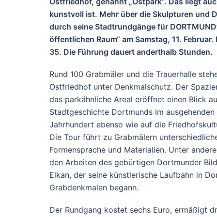
Ostfriedhof, genannt „Ostpark“. Das liegt au
kunstvoll ist. Mehr über die Skulpturen und 
durch seine Stadtrundgänge für DORTMUNDto
öffentlichen Raum“ am Samstag, 11. Februar
35. Die Führung dauert anderthalb Stunden.
Rund 100 Grabmäler und die Trauerhalle steh
Ostfriedhof unter Denkmalschutz. Der Spazi
das parkähnliche Areal eröffnet einen Blick au
Stadtgeschichte Dortmunds im ausgehenden 
Jahrhundert ebenso wie auf die Friedhofskultu
Die Tour führt zu Grabmälern unterschiedlich
Formensprache und Materialien. Unter ander
den Arbeiten des gebürtigen Dortmunder Bil
Elkan, der seine künstlerische Laufbahn in D
Grabdenkmalen begann.
Der Rundgang kostet sechs Euro, ermäßigt dr