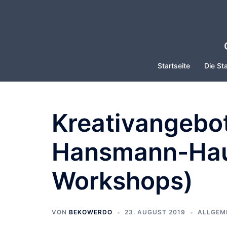
Zum
Inhalt
springen
Startseite
Die Sta
Kreativangebo
Hansmann-Haus
Workshops)
VON
BEKOWERDO
23. AUGUST 2019
ALLGEM