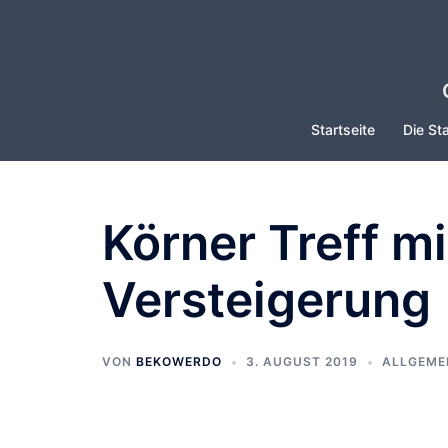
Zum
Inhalt
springen
Startseite
Die Sta
Körner Treff m
Versteigerung
VON
BEKOWERDO
3. AUGUST 2019
ALLGEME