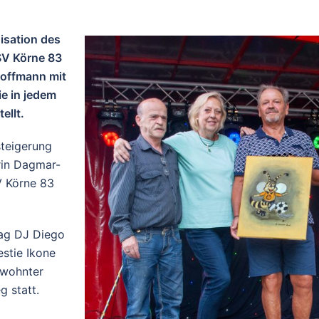
isation des
SV Körne 83
Hoffmann mit
ie in jedem
ellt.
steigerung
erin Dagmar-
V Körne 83
tag DJ Diego
stie Ikone
ewohnter
g statt.