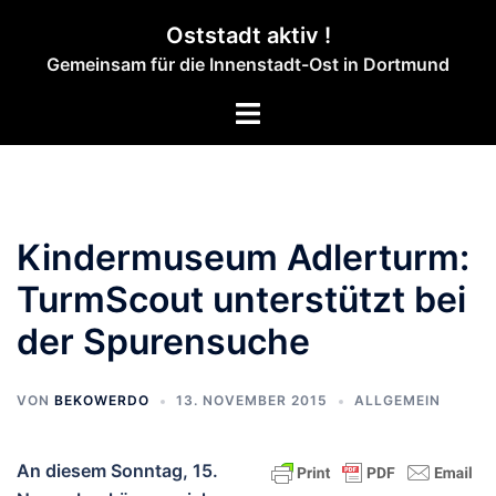
Zum
Oststadt aktiv !
Inhalt
Gemeinsam für die Innenstadt-Ost in Dortmund
springen
Menü
umschalten
Kindermuseum Adlerturm:
TurmScout unterstützt bei
der Spurensuche
VON
BEKOWERDO
13. NOVEMBER 2015
ALLGEMEIN
An diesem Sonntag, 15.