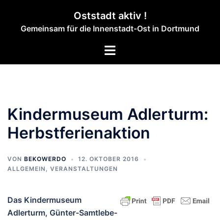
Zum
Oststadt aktiv !
Inhalt
Gemeinsam für die Innenstadt-Ost in Dortmund
springen
Menü
umschalten
Kindermuseum Adlerturm:
Herbstferienaktion
VON
BEKOWERDO
12. OKTOBER 2016
ALLGEMEIN
,
VERANSTALTUNGEN
Das Kindermuseum
Adlerturm, Günter-Samtlebe-