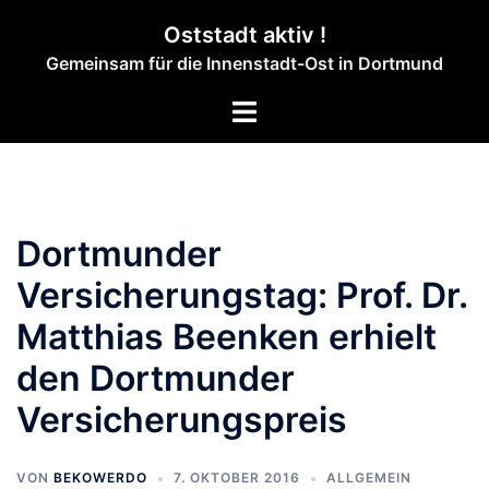
Zum
Oststadt aktiv !
Inhalt
Gemeinsam für die Innenstadt-Ost in Dortmund
springen
Menü
umschalten
Dortmunder
Versicherungstag: Prof. Dr.
Matthias Beenken erhielt
den Dortmunder
Versicherungspreis
VON
BEKOWERDO
7. OKTOBER 2016
ALLGEMEIN