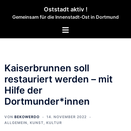
Zum
Oststadt aktiv !
Inhalt
Gemeinsam für die Innenstadt-Ost in Dortmund
springen
Menü
umschalten
Kaiserbrunnen soll
restauriert werden – mit
Hilfe der
Dortmunder*innen
VON
BEKOWERDO
14. NOVEMBER 2022
ALLGEMEIN
,
KUNST, KULTUR