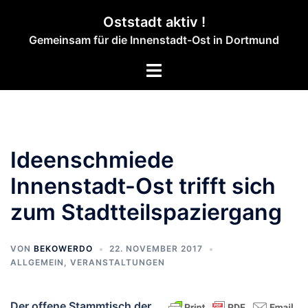
Zum
Oststadt aktiv !
Inhalt
Gemeinsam für die Innenstadt-Ost in Dortmund
springen
Menü
umschalten
Ideenschmiede
Innenstadt-Ost trifft sich
zum Stadtteilspaziergang
VON
BEKOWERDO
22. NOVEMBER 2017
ALLGEMEIN
,
VERANSTALTUNGEN
Der offene Stammtisch der