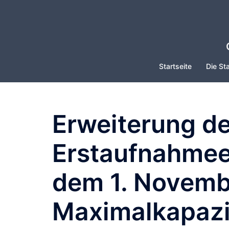
Zum
Inhalt
springen
Startseite
Die Sta
Erweiterung de
Erstaufnahmeei
dem 1. Novemb
Maximalkapazit