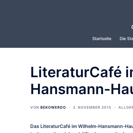
Zum
Inhalt
springen
Startseite
Die Sta
LiteraturCafé 
Hansmann-Ha
VON
BEKOWERDO
2. NOVEMBER 2015
ALLGE
Das LiteraturCafé im Wilhelm-Hansmann-Haus,