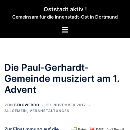
Zum
Oststadt aktiv !
Inhalt
Gemeinsam für die Innenstadt-Ost in Dortmund
springen
Menü
umschalten
Die Paul-Gerhardt-
Gemeinde musiziert am 1.
Advent
VON
BEKOWERDO
29. NOVEMBER 2017
ALLGEMEIN
,
VERANSTALTUNGEN
Zur Einstimmung auf die